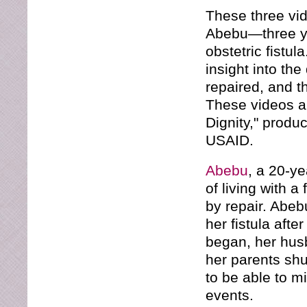
These three vid
Abebu—three y
obstetric fistu
insight into the 
repaired, and t
These videos ar
Dignity," prod
USAID.
Abebu
, a 20-ye
of living with a
by repair. Abe
her fistula aft
began, her husb
her parents shu
to be able to m
events.