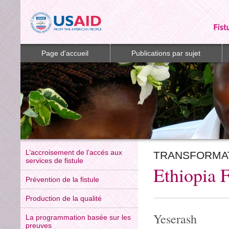
Page d'accueil
Publications par sujet
L’accroisement de l’accés aux
TRANSFORMAT
services de fistule
Ethiopia F
Prévention de la fistule
Production de la qualité
La programmation basée sur les
preuves