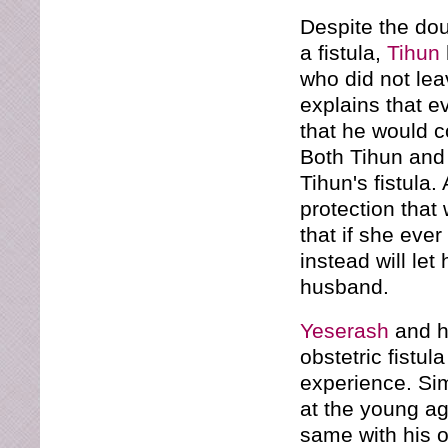
Despite the dou
a fistula,
Tihun
who did not le
explains that e
that he would c
Both Tihun and
Tihun's fistula
protection that
that if she ever
instead will le
husband.
Yeserash
and h
obstetric fistul
experience. Sim
at the young ag
same with his 