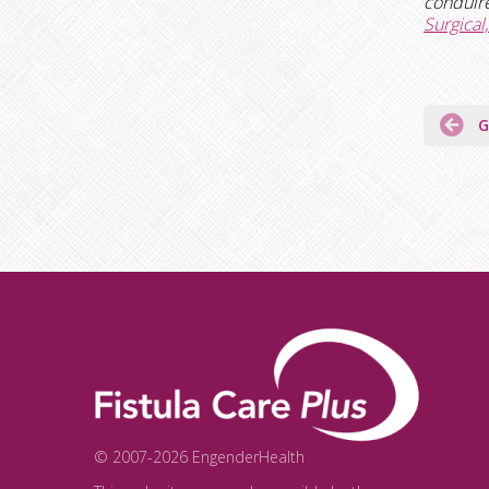
conduire
Surgical
Navig
G
de
l’artic
© 2007-2026 EngenderHealth