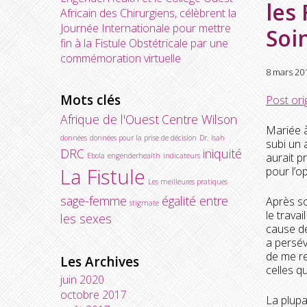
les
Africain des Chirurgiens, célèbrent la
Journée Internationale pour mettre
Soi
fin à la Fistule Obstétricale par une
commémoration virtuelle
8 mars 20
Mots clés
Post or
Afrique de l'Ouest
Centre Wilson
Mariée à
données
données pour la prise de décision
Dr. Isah
subi un 
DRC
iniquité
aurait p
Ebola
engenderhealth
indicateurs
La Fistule
pour l’o
Les meilleures pratiques
sage-femme
égalité entre
Après so
stigmate
le trava
les sexes
cause de
a persév
de me re
Les Archives
celles qu
juin 2020
octobre 2017
La plupa