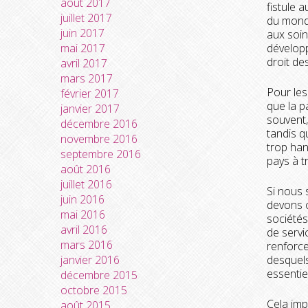
août 2017
fistule 
juillet 2017
du monde
juin 2017
aux soin
mai 2017
développ
droit de
avril 2017
mars 2017
Pour les
février 2017
que la p
janvier 2017
souvent,
décembre 2016
tandis q
novembre 2016
trop han
septembre 2016
pays à t
août 2016
juillet 2016
Si nous 
juin 2016
devons o
mai 2016
sociétés
avril 2016
de servi
mars 2016
renforcer
janvier 2016
desquels
essentie
décembre 2015
octobre 2015
Cela imp
août 2015