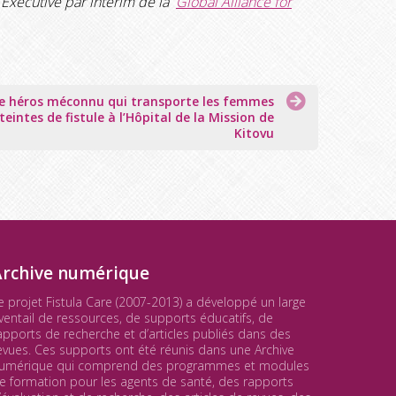
 Exécutive par interim de la
Global Alliance for
e héros méconnu qui transporte les femmes
teintes de fistule à l’Hôpital de la Mission de
Kitovu
Archive numérique
e projet Fistula Care (2007-2013) a développé un large
ventail de ressources, de supports éducatifs, de
apports de recherche et d’articles publiés dans des
evues. Ces supports ont été réunis dans une Archive
umérique qui comprend des programmes et modules
e formation pour les agents de santé, des rapports