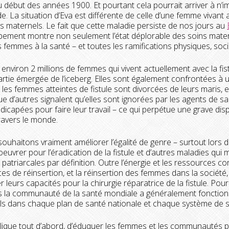
au début des années 1900. Et pourtant cela pourrait arriver à n’
. La situation d’Eva est différente de celle d’une femme vivant 
s maternels. Le fait que cette maladie persiste de nos jours au
ement montre non seulement l’état déplorable des soins mater
s femmes à la santé – et toutes les ramifications physiques, so
 environ 2 millions de femmes qui vivent actuellement avec la fist
artie émergée de l’iceberg. Elles sont également confrontées à u
 les femmes atteintes de fistule sont divorcées de leurs maris, ell
ue d’autres signalent qu’elles sont ignorées par les agents de 
dicapées pour faire leur travail – ce qui perpétue une grave di
ravers le monde.
souhaitons vraiment améliorer l’égalité de genre – surtout lors 
euvrer pour l’éradication de la fistule et d’autres maladies qui
 patriarcales par définition. Outre l’énergie et les ressources co
ces de réinsertion, et la réinsertion des femmes dans la société,
 leurs capacités pour la chirurgie réparatrice de la fistule. Pour c
 la communauté de la santé mondiale a généralement fonctionné
ls dans chaque plan de santé nationale et chaque système de s
lique tout d’abord, d’éduquer les femmes et les communautés pa