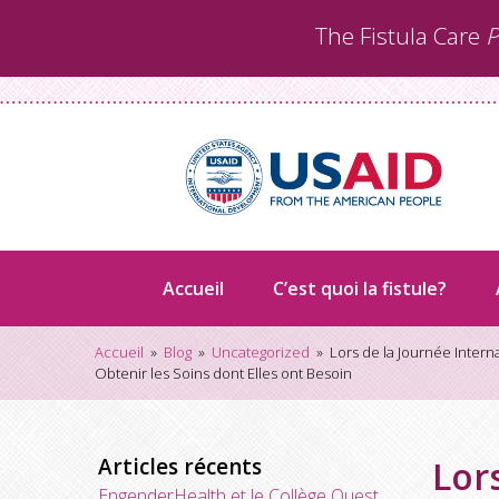
Aller
The Fistula Care
P
au
contenu
Accueil
C’est quoi la fistule?
Accueil
»
Blog
»
Uncategorized
»
Lors de la Journée Intern
Obtenir les Soins dont Elles ont Besoin
Articles récents
Lor
EngenderHealth et le Collège Ouest