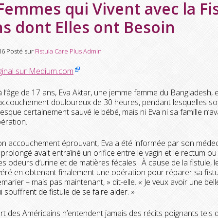
 Femmes qui Vivent avec la Fis
ns dont Elles ont Besoin
16
Posté sur
Fistula Care Plus Admin
iginal sur Medium.com
 l’âge de 17 ans, Eva Aktar, une jemme femme du Bangladesh, e
accouchement douloureux de 30 heures, pendant lesquelles son
resque certainement sauvé le bébé, mais ni Eva ni sa famille n’a
pération.
n accouchement éprouvant, Eva a été informée par son médecin q
il prolongé avait entraîné un orifice entre le vagin et le rectum o
s odeurs d’urine et de matières fécales. À cause de la fistule, l
éré en obtenant finalement une opération pour réparer sa fistule
marier – mais pas maintenant, » dit-elle. « Je veux avoir une belle
i souffrent de fistule de se faire aider. »
rt des Américains n’entendent jamais des récits poignants tels q