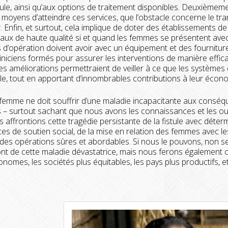
stule, ainsi qu’aux options de traitement disponibles. Deuxièmem
s moyens d’atteindre ces services, que l’obstacle concerne le tr
r. Enfin, et surtout, cela implique de doter des établissements d
caux de haute qualité si et quand les femmes se présentent avec u
s d’opération doivent avoir avec un équipement et des fournitures 
liniciens formés pour assurer les interventions de manière effic
 ces améliorations permettraient de veiller à ce que les système
le, tout en apportant d’innombrables contributions à leur écon
emme ne doit souffrir d’une maladie incapacitante aux conséqu
 – surtout sachant que nous avons les connaissances et les out
affrontions cette tragédie persistante de la fistule avec détermina
ces de soutien social, de la mise en relation des femmes avec le
 des opérations sûres et abordables. Si nous le pouvons, non
ont de cette maladie dévastatrice, mais nous ferons également
onomes, les sociétés plus équitables, les pays plus productifs, 