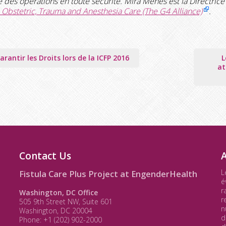
 des opérations en toute sécurité. Mira Mehes est la Directrice
, Obstetric, Trauma and Anesthesia Care (The G4 Alliance)
.
ation
arantir les Droits lors de la ICFP 2016
L
at
le
Contact Us
L
Fistula Care Plus Project at EngenderHealth
é
r
Washington, DC Office
r
505 9th Street NW, Suite 601
n
Washington, DC 20004
d
Phone: +1 (202) 902-2000