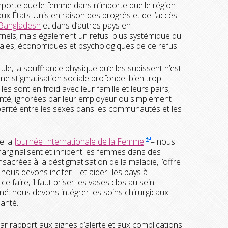
importe quelle femme dans n’importe quelle région
aux États-Unis en raison des progrès et de l’accès
Bangladesh
et dans d’autres pays en
nels, mais également un refus plus systémique du
ciales, économiques et psychologiques de ce refus.
ule, la souffrance physique qu’elles subissent n’est
ne stigmatisation sociale profonde: bien trop
es sont en froid avec leur famille et leurs pairs,
santé, ignorées par leur employeur ou simplement
sparité entre les sexes dans les communautés et les
de la
Journée Internationale de la Femme
– nous
 marginalisent et inhibent les femmes dans des
nsacrées à la déstigmatisation de la maladie, l’offre
 nous devons inciter – et aider- les pays à
e faire, il faut briser les vases clos au sein
: nous devons intégrer les soins chirurgicaux
anté.
r rapport aux signes d’alerte et aux complications