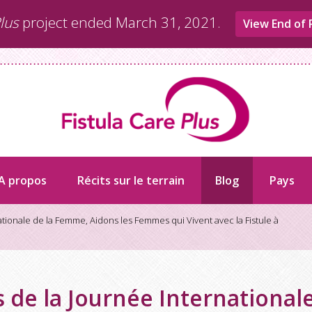
lus
project ended March 31, 2021.
View End of 
A propos
Récits sur le terrain
Blog
Pays
ationale de la Femme, Aidons les Femmes qui Vivent avec la Fistule à
s de la Journée Internationa