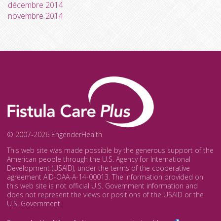
décembre 2014
novembre 2014
© 2007-2026 EngenderHealth
This web site was made possible by the generous support of the
American people through the U.S. Agency for International
Development (USAID), under the terms of the cooperative
agreement AID-OAA-A-14-00013. The information provided on
this web site is not official U.S. Government information and
does not represent the views or positions of the USAID or the
U.S. Government.