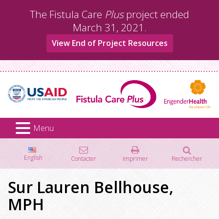
Aller
The Fistula Care
Plus
project ended
au
March 31, 2021.
contenu
View End of Project Resources
Menu
English
Contacter
Imprimer
Rechercher
Rechercher :
Sur Lauren Bellhouse,
MPH