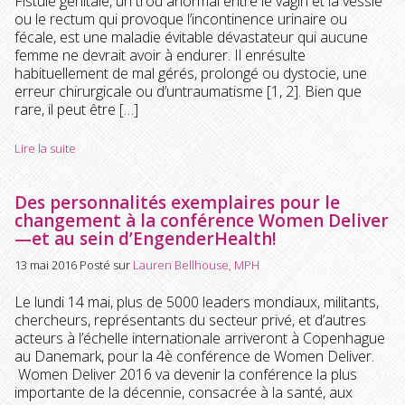
Fistule génitale, un trou anormal entre le vagin et la vessie
ou le rectum qui provoque l’incontinence urinaire ou
fécale, est une maladie évitable dévastateur qui aucune
femme ne devrait avoir à endurer. Il enrésulte
habituellement de mal gérés, prolongé ou dystocie, une
erreur chirurgicale ou d’untraumatisme [1, 2]. Bien que
rare, il peut être […]
Lire la suite
Des personnalités exemplaires pour le
changement à la conférence Women Deliver
—et au sein d’EngenderHealth!
13 mai 2016
Posté sur
Lauren Bellhouse, MPH
Le lundi 14 mai, plus de 5000 leaders mondiaux, militants,
chercheurs, représentants du secteur privé, et d’autres
acteurs à l’échelle internationale arriveront à Copenhague
au Danemark, pour la 4è conférence de Women Deliver.
Women Deliver 2016 va devenir la conférence la plus
importante de la décennie, consacrée à la santé, aux