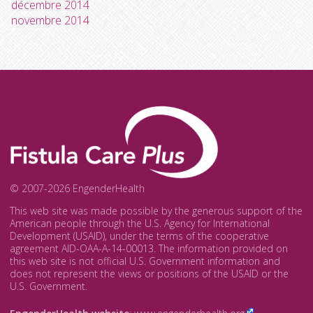
décembre 2014
novembre 2014
© 2007-2026 EngenderHealth
This web site was made possible by the generous support of the
American people through the U.S. Agency for International
Development (USAID), under the terms of the cooperative
agreement AID-OAA-A-14-00013. The information provided on
this web site is not official U.S. Government information and
does not represent the views or positions of the USAID or the
U.S. Government.