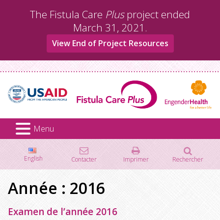
Aller
The Fistula Care
Plus
project ended
au
March 31, 2021.
contenu
View End of Project Resources
Menu
English
Contacter
Imprimer
Rechercher
Rechercher :
Année :
2016
Examen de l’année 2016