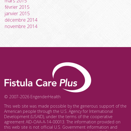
mars 2015
février 2015
janvier 2015
décembre 2014
novembre 2014
© 2007-2026 EngenderHealth
This web site was made possible by the generous support of the
American people through the U.S. Agency for International
Development (USAID), under the terms of the cooperative
agreement AID-OAA-A-14-00013. The information provided on
this web site is not official U.S. Government information and