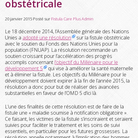
obstétricale
20 janvier 2015
Posté sur
Fistula Care Plus Admin
Le 18 décembre 2014, l’Assemblée générale des Nations
Unies a
adopté une résolution
sur la fistule obstétricale
avec le soutien du Fonds des Nations Unies pour la
population (FNUAP). La résolution recommande un
soutien croissant pour l’accélération des progrès
accomplis concernant
l’objectif du Millénaire pour le
développement 5
qui vise à améliorer la santé maternelle
et à éliminer la fistule. Les objectifs du Millénaire pour le
développement doivent expirer à la fin de l’année 2015, la
résolution a donc pour but de réaliser des avancées
substantielles en faveur de l’OMD 5 d’ici là.
L’une des finalités de cette résolution est de faire de la
fistule une « maladie soumise à notification obligatoire ».
Ce faisant, les victimes de la fistule s’inscriraient et seraient
suivies pour faciliter le traitement et les soins de suivi
essentiels, en particulier pour les futures grossesses. La
résolution appelle notamment à l’implication des hommes