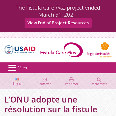
Aller
The Fistula Care
Plus
project ended
au
March 31, 2021.
contenu
View End of Project Resources
Menu
English
Contacter
Imprimer
Rechercher
Rechercher :
L’ONU adopte une
résolution sur la fistule